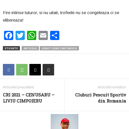
Fire intinse tuturor, si nu uitati, trofeele nu se congeleaza ci se
elibereaza!
F
T
W
E
P
a
wi
h
m
ar
ETICHETE
ARTICOLE
IONUT CONSTANTINESCU
c
tt
at
ail
ta
e
er
s
je
b
A
a
o
p
z
Articolul precedent
Articolul următor
o
p
ă
CRI 2021 – CENUSARU –
Cluburi Pescuit Sportiv
k
LIVIU CIMPOIERU
din Romania