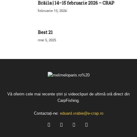
Brăila | 14–15 februarie 2026 – CRAP
februarie 15, 2026
Best 21
mai 5, 2025
Vă oferim cele mai recente știri și videoclipuri de ultimă oră direct din
CarpFishing.
Contactați-ne:
eduard.vrabie@e-crap.ro