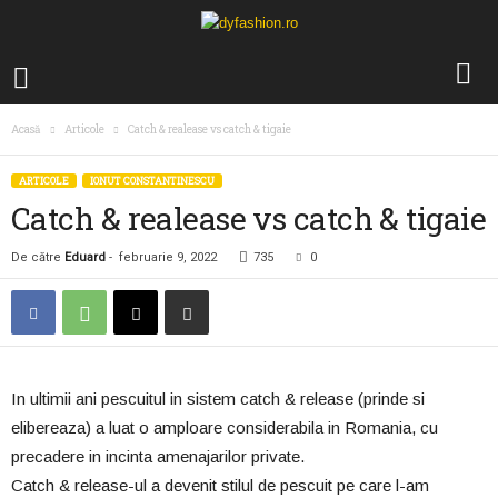
Acasă
Articole
Catch & realease vs catch & tigaie
ARTICOLE
IONUT CONSTANTINESCU
Catch & realease vs catch & tigaie
De către
Eduard
-
februarie 9, 2022
735
0
In ultimii ani pescuitul in sistem catch & release (prinde si
elibereaza) a luat o amploare considerabila in Romania, cu
precadere in incinta amenajarilor private.
Catch & release-ul a devenit stilul de pescuit pe care l-am