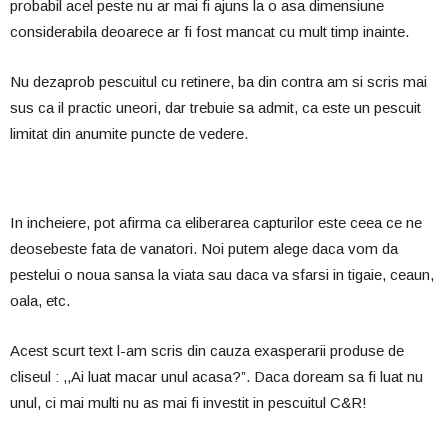
probabil acel peste nu ar mai fi ajuns la o asa dimensiune
considerabila deoarece ar fi fost mancat cu mult timp inainte.
Nu dezaprob pescuitul cu retinere, ba din contra am si scris mai
sus ca il practic uneori, dar trebuie sa admit, ca este un pescuit
limitat din anumite puncte de vedere.
In incheiere, pot afirma ca eliberarea capturilor este ceea ce ne
deosebeste fata de vanatori. Noi putem alege daca vom da
pestelui o noua sansa la viata sau daca va sfarsi in tigaie, ceaun,
oala, etc.
Acest scurt text l-am scris din cauza exasperarii produse de
cliseul : ,,Ai luat macar unul acasa?”. Daca doream sa fi luat nu
unul, ci mai multi nu as mai fi investit in pescuitul C&R!