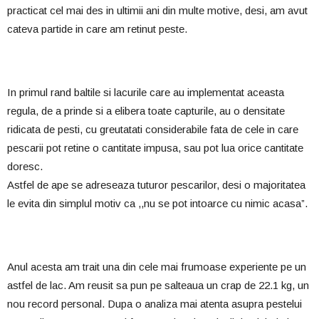
practicat cel mai des in ultimii ani din multe motive, desi, am avut
cateva partide in care am retinut peste.
In primul rand baltile si lacurile care au implementat aceasta
regula, de a prinde si a elibera toate capturile, au o densitate
ridicata de pesti, cu greutatati considerabile fata de cele in care
pescarii pot retine o cantitate impusa, sau pot lua orice cantitate
doresc.
Astfel de ape se adreseaza tuturor pescarilor, desi o majoritatea
le evita din simplul motiv ca ,,nu se pot intoarce cu nimic acasa”.
Anul acesta am trait una din cele mai frumoase experiente pe un
astfel de lac. Am reusit sa pun pe salteaua un crap de 22.1 kg, un
nou record personal. Dupa o analiza mai atenta asupra pestelui