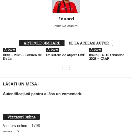
Eduard
https://e-crap.ro
ARTICOLE SIMILARE
DE LA ACELAȘI AUTOR
Articole
Articole
Articole
IBCC – 2026 – Fabrica de
Un sistem de afișare LIVE
Brăila | 14–15 februarie
Nada
2026 – CRAP
LĂSAȚI UN MESAJ
Autentificați-vă pentru a lăsa un comentariu
Vizitatori Online
Visitors online – 1796