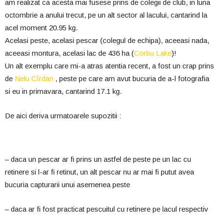
am realizat ca acesta mai fusese prins de colegii de club, in luna
octombrie a anului trecut, pe un alt sector al lacului, cantarind la
acel moment 20.95 kg.
Acelasi peste, acelasi pescar (colegul de echipa), aceeasi nada,
aceeasi montura, acelasi lac de 436 ha (
Corbu Lake
)!
Un alt exemplu care mi-a atras atentia recent, a fost un crap prins
de
Nelu Cîrdan
, peste pe care am avut bucuria de a-l fotografia
si eu in primavara, cantarind 17.1 kg.
De aici deriva urmatoarele supozitii :
– daca un pescar ar fi prins un astfel de peste pe un lac cu
retinere si l-ar fi retinut, un alt pescar nu ar mai fi putut avea
bucuria capturarii unui asemenea peste
– daca ar fi fost practicat pescuitul cu retinere pe lacul respectiv